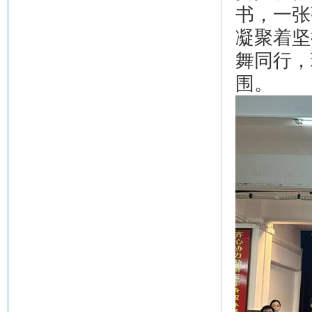
书，一张
凝聚着坚
舞同行，
围。