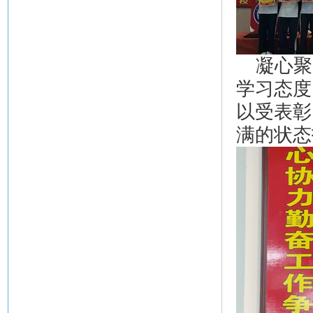
凝心聚
学习态度
以受表彰
满的状态