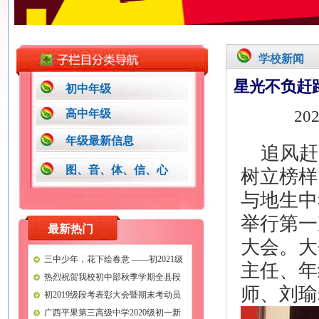
学校新闻
星光不负赶
初中年级
20
高中年级
年级最新信息
追风赶
图、音、体、信、心
树立榜样
与地生中
举行第一
最新热门
大会。大
三中少年，花下绘春意 ——初2021级
主任、年
语文组户外习作课
热烈祝贺我校初中部秋季学期全县段
师、刘瑜
考统考中取得优异成绩
初2019级段考表彰大会暨期末考动员
会
广西平果第三高级中学2020级初一新