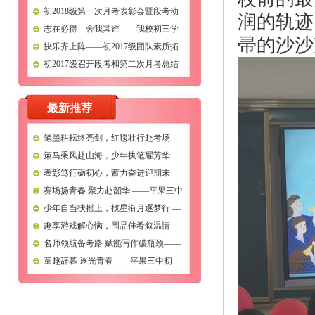
生夏令营开幕式
初2018级第一次月考表彰会暨段考动
润的轨迹
员会
志在必得 舍我其谁——我校初三学
帚的沙沙
子意气风发上考场
快乐齐上阵——初2017级团队素质拓
展训练
初2017级召开段考和第二次月考总结
表彰暨期考动员大会
最新推荐
笔墨耕耘终亮剑，红毯壮行赴考场
—— 平果三中暖心仪式为八年级地生
策马乘风赴山海，少年执笔耀芳华
中考学子壮行
——平果三中初2023级中考送考仪式
表彰笃行砺初心，蓄力奋进迎期末
圆满举行
——平果三中初2025级召开春季学期
赛场扬青春 聚力赴韶华 ——平果三中
中教学质量监测表彰暨期末教学质量
初二年级篮球赛事暖心开赛，为地生
少年自当扶摇上，揽星衔月逐梦行 —
监测动员会
中考减压赋能
平果三中初2023级毕业典礼圆满举行
趣享游戏解心恼，围品佳肴叙温情
——平果三中初2023级趣味减压赋能
名师领航备考路 赋能写作破瓶颈——
活动温情落幕
初2023级特邀黄春彬副校长开展英语
童趣辞暮 逐光青春——平果三中初
书面表达专题讲座
2025级圆满开展六一儿童节主题活动