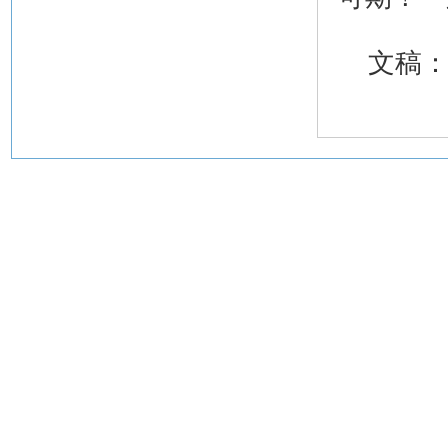
文稿
学校地址：广西平果县三中路 邮政编码：5
版权所有:平果县第三高级中学 备案号：
桂ICP备1