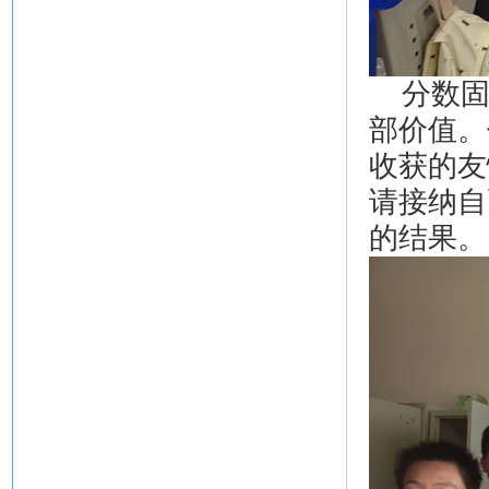
分数固
部价值。
收获的友
请接纳自
的结果。