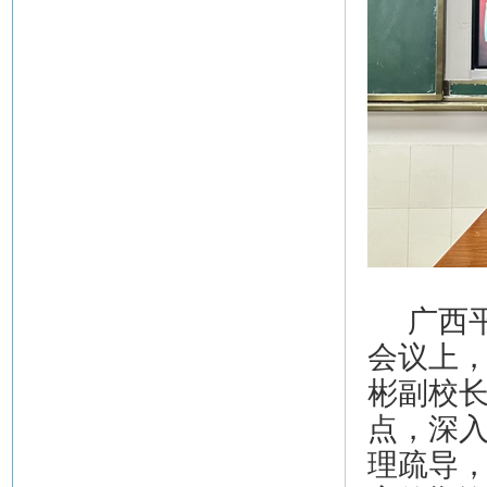
广西
会议上
彬副校
点，深
理疏导