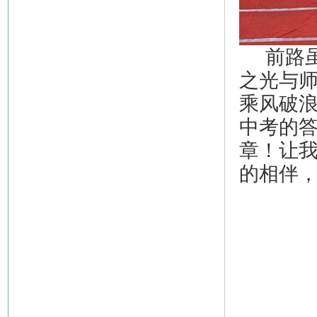
前路
之光与
乘风破
中考的
章！让
的相伴