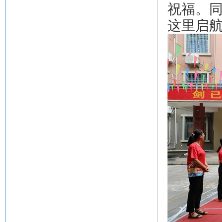
祝福。
这里启