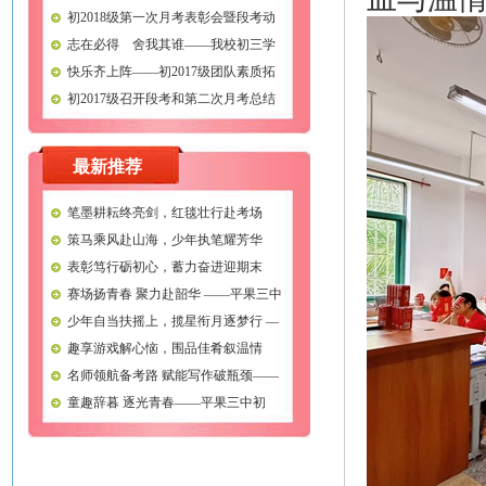
生夏令营开幕式
初2018级第一次月考表彰会暨段考动
员会
志在必得 舍我其谁——我校初三学
子意气风发上考场
快乐齐上阵——初2017级团队素质拓
展训练
初2017级召开段考和第二次月考总结
表彰暨期考动员大会
最新推荐
笔墨耕耘终亮剑，红毯壮行赴考场
—— 平果三中暖心仪式为八年级地生
策马乘风赴山海，少年执笔耀芳华
中考学子壮行
——平果三中初2023级中考送考仪式
表彰笃行砺初心，蓄力奋进迎期末
圆满举行
——平果三中初2025级召开春季学期
赛场扬青春 聚力赴韶华 ——平果三中
中教学质量监测表彰暨期末教学质量
初二年级篮球赛事暖心开赛，为地生
少年自当扶摇上，揽星衔月逐梦行 —
监测动员会
中考减压赋能
平果三中初2023级毕业典礼圆满举行
趣享游戏解心恼，围品佳肴叙温情
——平果三中初2023级趣味减压赋能
名师领航备考路 赋能写作破瓶颈——
活动温情落幕
初2023级特邀黄春彬副校长开展英语
童趣辞暮 逐光青春——平果三中初
书面表达专题讲座
2025级圆满开展六一儿童节主题活动