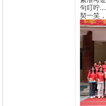
句叮咛
...
契一笑