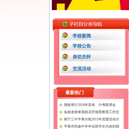
学校新闻
学校公告
亲切关怀
交流活动
最新热门
我校举行2018年高考、中考联席会
各校老师来我校召开德育教育工作交
流会议
南宁三中平果分校2015年党团活动方
案
平果市民族中学毕业班学生代表到我