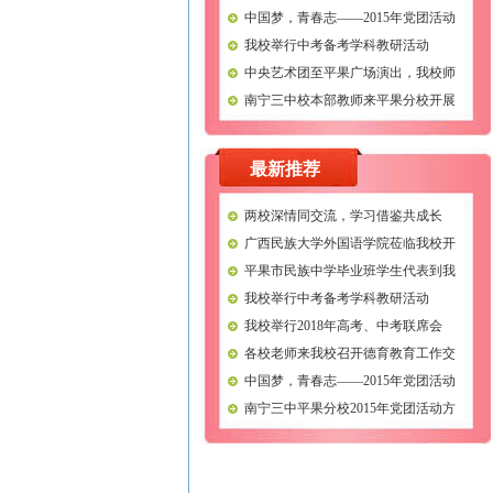
校参观交流
中国梦，青春志——2015年党团活动
我校举行中考备考学科教研活动
中央艺术团至平果广场演出，我校师
生前往观看
南宁三中校本部教师来平果分校开展
视导课活动
最新推荐
两校深情同交流，学习借鉴共成长
——靖西市江岳高中到我校交流学习
广西民族大学外国语学院莅临我校开
展考察调研活动——就两校人才输送
平果市民族中学毕业班学生代表到我
、实习基地进行交流
校参观交流
我校举行中考备考学科教研活动
我校举行2018年高考、中考联席会
各校老师来我校召开德育教育工作交
流会议
中国梦，青春志——2015年党团活动
南宁三中平果分校2015年党团活动方
案