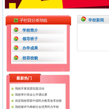
学校新闻
学校简介
领导班子
办学成果
校容校貌
最新热门
我校开展党团实践活动
我校举行班会公开课比赛
祝贺我校荣获中国民办教育改革创新
示范学校称号
我校被评为奉献社会优秀民办学校