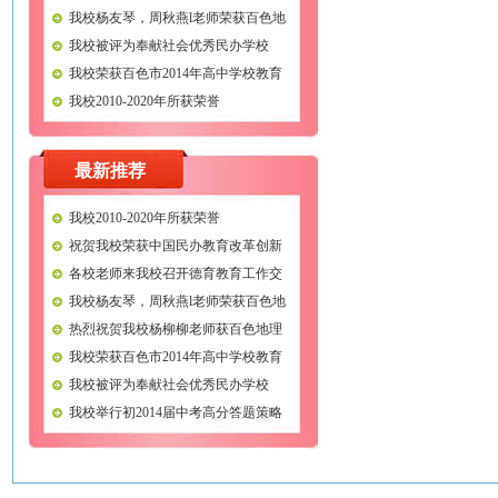
我校杨友琴，周秋燕l老师荣获百色地
理微格教学比赛二等奖
我校被评为奉献社会优秀民办学校
我校荣获百色市2014年高中学校教育
教学质量一等奖
我校2010-2020年所获荣誉
最新推荐
我校2010-2020年所获荣誉
祝贺我校荣获中国民办教育改革创新
示范学校称号
各校老师来我校召开德育教育工作交
流会议
我校杨友琴，周秋燕l老师荣获百色地
理微格教学比赛二等奖
热烈祝贺我校杨柳柳老师获百色地理
微格教学比赛一等奖
我校荣获百色市2014年高中学校教育
教学质量一等奖
我校被评为奉献社会优秀民办学校
我校举行初2014届中考高分答题策略
讲座
学校地址：广西平果县三中路 邮政编码：5